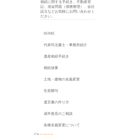
相続に関する手続き、不動産登
記、借金問題（債務整理）、会社
設立などお気軽にお問い合わせく
ださい。
HOME
代表司法書士・事務所紹介
遺産相続手続き
相続放棄
土地・建物の名義変更
生前贈与
遺言書の作り方
成年後見のご相談
各種名義変更について