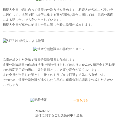
相続人全員で話し合って遺産の分割方法を決めます。相続人が各地にバラバラ
に居住している等で同じ場所に集まる事が困難な場合に関しては、電話や書面
による話し合いでも良いとされています。
相続人全員が充分に納得し合意に達した時に協議が成立します。
協議が成立した段階で遺産分割協議書を作成します。
遺産分割協議書の作成は法律で義務付けられてはおりませんが､預貯金や不動産
の名義変更手続の際に、添付書類として必要な場合が多くあります。
また全員が合意した証として後々のトラブルを回避する為にも有効です。
そのため、遺産分割協議が成立したら早めに遺産分割協議書を作成した方がい
いでしょう。
一覧を見る
2014/02/12
法律に関するご相談受付中！遺産