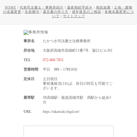
HOME
|
代表司法書士・事務所紹介
|
遺産相続手続き
|
相続放棄
|
土地・建物
の名義変更
|
生前贈与
|
遺言書の作り方
|
成年後見のご相談
|
各種名義変更につ
いて
|
サイトマップ
事所名
たかつき司法書士法務事務所
所在地
大阪府高槻市高槻町11番7号 阪口ビル301
TEL
072-669-7851
営業時間
平日 9時～17時30分
定休日
土日祝日
事前連絡頂ければ、休日の対応も可能でご
ざいます。
最寄駅
JR高槻駅・阪急高槻市駅 両駅から徒歩3
分
URL
https://takatsuki-legal.net/