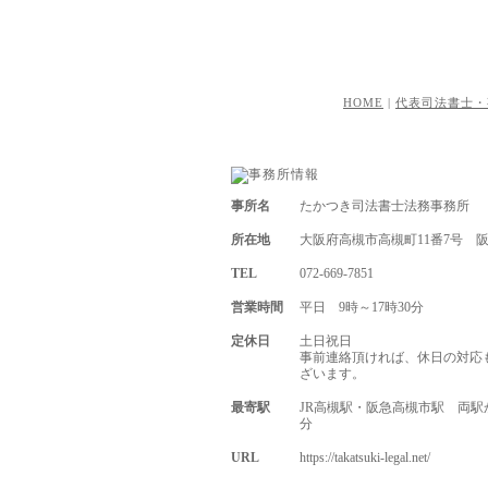
HOME
|
代表司法書士・
事所名
たかつき司法書士法務事務所
所在地
大阪府高槻市高槻町11番7号 阪
TEL
072-669-7851
営業時間
平日 9時～17時30分
定休日
土日祝日
事前連絡頂ければ、休日の対応
ざいます。
最寄駅
JR高槻駅・阪急高槻市駅 両駅
分
URL
https://takatsuki-legal.net/