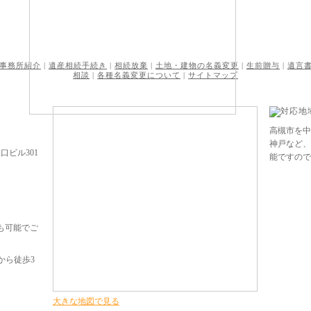
事務所紹介
|
遺産相続手続き
|
相続放棄
|
土地・建物の名義変更
|
生前贈与
|
遺言
相談
|
各種名義変更について
|
サイトマップ
高槻市を
神戸など
口ビル301
能ですの
も可能でご
から徒歩3
大きな地図で見る