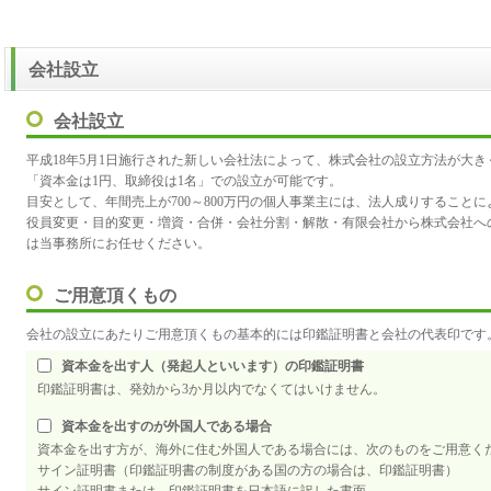
会社設立
会社設立
平成18年5月1日施行された新しい会社法によって、株式会社の設立方法が大き
「資本金は1円、取締役は1名」での設立が可能です。

目安として、年間売上が700～800万円の個人事業主には、法人成りすることに
役員変更・目的変更・増資・合併・会社分割・解散・有限会社から株式会社へ
は当事務所にお任せください。
ご用意頂くもの
会社の設立にあたりご用意頂くもの基本的には印鑑証明書と会社の代表印です
資本金を出す人（発起人といいます）の印鑑証明書
印鑑証明書は、発効から3か月以内でなくてはいけません。
資本金を出すのが外国人である場合
資本金を出す方が、海外に住む外国人である場合には、次のものをご用意く
サイン証明書（印鑑証明書の制度がある国の方の場合は、印鑑証明書）