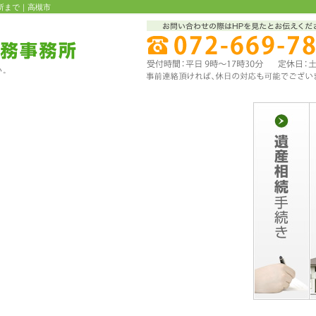
所まで｜高槻市
い。