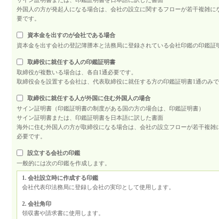
サイン証明書または、印鑑証明書を日本語に訳した書面
外国人の方が発起人になる場合は、会社の設立に関するフローが若干複雑に
要です。
資本金を出すのが会社である場合
資本金を出す会社の登記簿謄本と法務局に登録されている会社印鑑の印鑑証
取締役に就任する人の印鑑証明書
取締役が複数いる場合は、各自1通必要です。
取締役会を設置する会社は、代表取締役に就任する方の印鑑証明書1通のみ
取締役に就任する人が外国に住む外国人の場合
サイン証明書（印鑑証明書の制度がある国の方の場合は、印鑑証明書）
サイン証明書または、印鑑証明書を日本語に訳した書面
海外に住む外国人の方が取締役になる場合は、会社の設立フローが若干複雑
必要です。
設立する会社の印鑑
一般的には次の印鑑を作成します。
1. 会社設立時に作成する印鑑
会社代表印法務局に登録し会社の実印として使用します。
2. 会社角印
領収書や請求書に使用します。